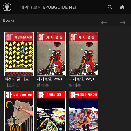
Search
내맘대로의 EPUBGUIDE.NET
Books
«
Ne
Previous
»
화성의 존 카트
지저 탐험 Voyage Au Centre De La Terre
지저 탐험 Voyage Au Centre De La Terre
버로우즈
쥘 베른
쥘 베른