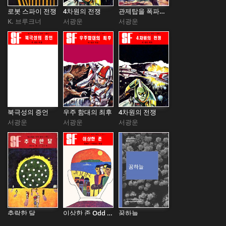
로봇 스파이 전쟁
4차원의 전쟁
관제탑을 폭파하라
K. 브루크너
서광운
서광운
북극성의 증언
우주 함대의 최후
4차원의 전쟁
서광운
서광운
서광운
추락한 달
이상한 존 Odd John
꿈하늘
로버트 세리프
올라프 스테플튼
신채호