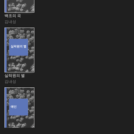
백조의 곡
김내성
실락원의 별
김내성