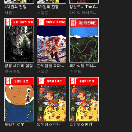
4차원의 전쟁
4차원의 전쟁
강철도시 The Caves of Steel
서광운
서광운
아이작 아시모프 Issac Asimov
공룡 세계의 탐험
관제탑을 폭파하라
괴기식물 트리피트 The Day of The Triffids
코난 도일
서광운
존 윈담
도망친 로봇
동위원소인간
동위원소인간
델 레이
찰스 에릭 메인
찰스 에릭 메인