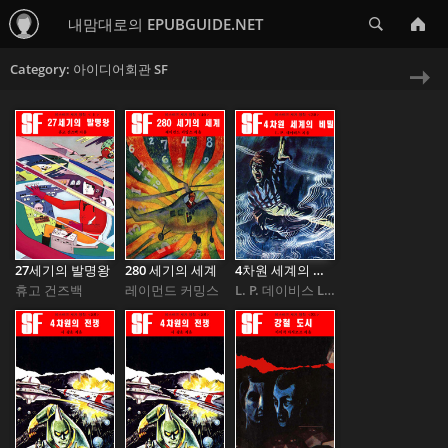
Search
내맘대로의 EPUBGUIDE.NET
Category: 아이디어회관 SF
Ne
»
27세기의 발명왕
280 세기의 세계
4차원 세계의 비밀 Dimension A
휴고 건즈백
레이먼드 커밍스
L. P. 데이비스 L. P. Davis